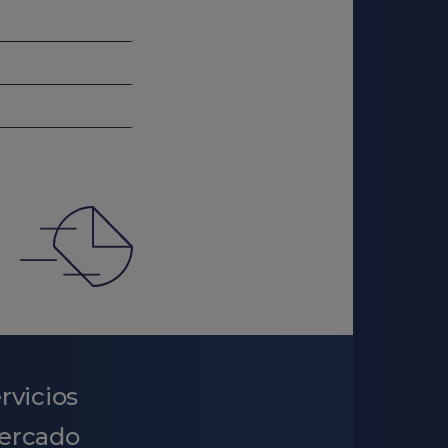
rvicios
ercado