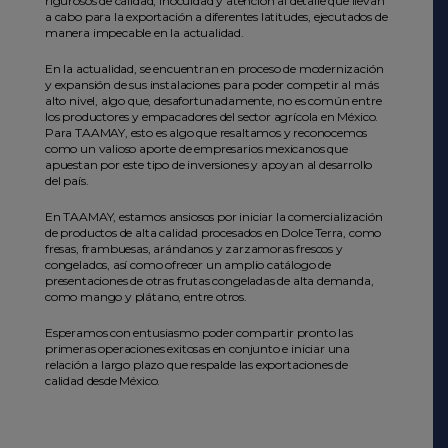
rigurosos de calidad, inocuidad y atención al detalle que llevan
a cabo para la exportación a diferentes latitudes, ejecutados de
manera impecable en la actualidad.
En la actualidad, se encuentran en proceso de modernización
y expansión de sus instalaciones para poder competir al más
alto nivel, algo que, desafortunadamente, no es común entre
los productores y empacadores del sector agrícola en México.
Para TAAMAY, esto es algo que resaltamos y reconocemos
como un valioso aporte de empresarios mexicanos que
apuestan por este tipo de inversiones y apoyan al desarrollo
del país.
En TAAMAY, estamos ansiosos por iniciar la comercialización
de productos de alta calidad procesados en Dolce Terra, como
fresas, frambuesas, arándanos y zarzamoras frescos y
congelados, así como ofrecer un amplio catálogo de
presentaciones de otras frutas congeladas de alta demanda,
como mango y plátano, entre otros.
Esperamos con entusiasmo poder compartir pronto las
primeras operaciones exitosas en conjunto e iniciar una
relación a largo plazo que respalde las exportaciones de
calidad desde México.